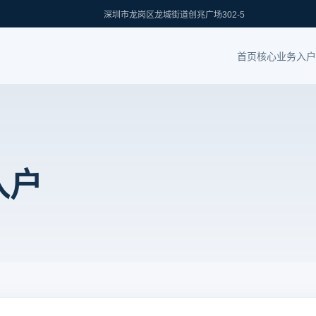
深圳市龙岗区龙城街道创兆广场302-5
首页
核心业务
入户
入户