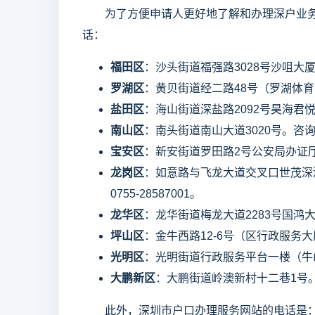
为了方便申请人更好地了解和办理深户业务
话：
福田区
：沙头街道福强路3028号沙咀大厦一
罗湖区
：黄贝街道经二路48号（罗湖体育中心
盐田区
：海山街道深盐路2092号昊海君悦大
南山区
：南头街道南山大道3020号。咨询电话
宝安区
：新安街道罗田路2号公安局办证厅。咨
龙岗区
：如意路与飞龙大道交叉口世茂深
0755-28587001。
龙华区
：龙华街道梅龙大道2283号国鸿大厦B
坪山区
：金牛西路12-6号（区行政服务大厅
光明区
：光明街道行政服务平台一楼（牛山路
大鹏新区
：大鹏街道岭澳新村十二巷1号。咨询
此外，深圳市户口办理服务网站的电话是：8446