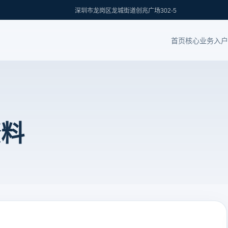
深圳市龙岗区龙城街道创兆广场302-5
首页
核心业务
入户
资料