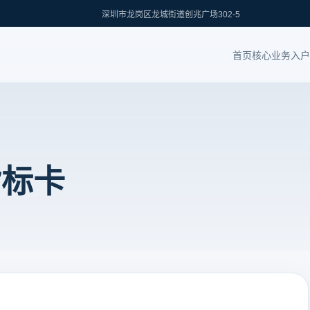
深圳市龙岗区龙城街道创兆广场302-5
首页
核心业务
入户
指标卡